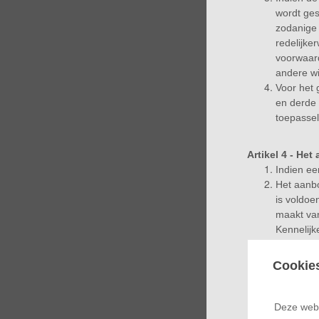
wordt ges
zodanige
redelijke
voorwaard
andere wi
Voor het 
en derde 
toepassel
Artikel 4 - Het
Indien ee
Het aanbo
is voldoe
maakt van
Kennelijk
Elk aanbo
het aanbo
Cookie
Artikel 5 - De
Deze webs
De overee