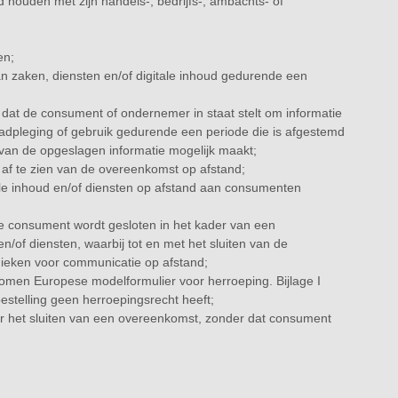
d houden met zijn handels-, bedrijfs-, ambachts- of
en;
an zaken, diensten en/of digitale inhoud gedurende een
 dat de consument of ondernemer in staat stelt om informatie
raadpleging of gebruik gedurende een periode die is afgestemd
 van de opgeslagen informatie mogelijk maakt;
af te zien van de overeenkomst op afstand;
itale inhoud en/of diensten op afstand aan consumenten
 consument wordt gesloten in het kader van een
/of diensten, waarbij tot en met het sluiten van de
ieken voor communicatie op afstand;
nomen Europese modelformulier voor herroeping. Bijlage I
bestelling geen herroepingsrecht heeft;
or het sluiten van een overeenkomst, zonder dat consument