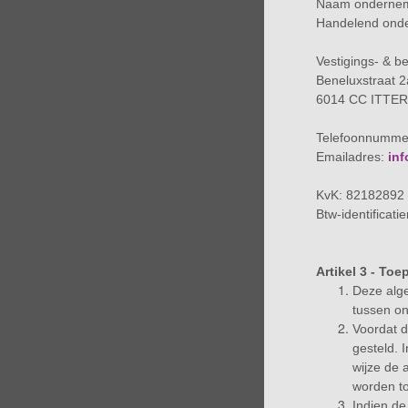
Naam onderneme
Handelend onde
Vestigings- & b
Beneluxstraat 2
6014 CC ITTE
Telefoonnummer
Emailadres:
in
KvK: 82182892
Btw-identifica
Artikel 3 - Toe
Deze alg
tussen o
Voordat 
gesteld. 
wijze de 
worden t
Indien de