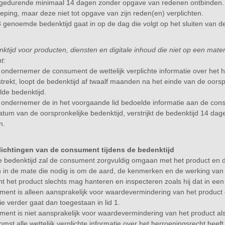
 gedurende minimaal 14 dagen zonder opgave van redenen ontbinden
eping, maar deze niet tot opgave van zijn reden(en) verplichten.
 3 genoemde bedenktijd gaat in op de dag die volgt op het sluiten van 
tijd voor producten, diensten en digitale inhoud die niet op een materi
t:
 ondernemer de consument de wettelijk verplichte informatie over het h
strekt, loopt de bedenktijd af twaalf maanden na het einde van de oorsp
lde bedenktijd.
 ondernemer de in het voorgaande lid bedoelde informatie aan de con
tum van de oorspronkelijke bedenktijd, verstrijkt de bedenktijd 14 da
n.
rplichtingen van de consument tijdens de bedenktijd
e bedenktijd zal de consument zorgvuldig omgaan met het product en de 
 in de mate die nodig is om de aard, de kenmerken en de werking van het
 het product slechts mag hanteren en inspecteren zoals hij dat in ee
ent is alleen aansprakelijk voor waardevermindering van het product
ie verder gaat dan toegestaan in lid 1.
ent is niet aansprakelijk voor waardevermindering van het product als
mst alle wettelijk verplichte informatie over het herroepingsrecht heeft 