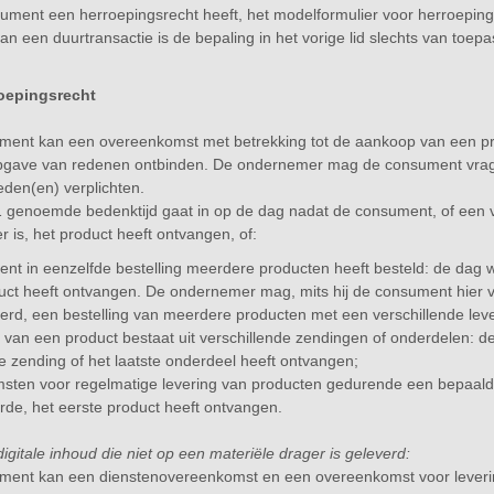
ument een herroepingsrecht heeft, het modelformulier voor herroeping
van een duurtransactie is de bepaling in het vorige lid slechts van toepa
roepingsrecht
ment kan een overeenkomst met betrekking tot de aankoop van een p
pgave van redenen ontbinden. De ondernemer mag de consument vrage
reden(en) verplichten.
 1 genoemde bedenktijd gaat in op de dag nadat de consument, of een
r is, het product heeft ontvangen, of:
ent in eenzelfde bestelling meerdere producten heeft besteld: de da
duct heeft ontvangen. De ondernemer mag, mits hij de consument hier v
erd, een bestelling van meerdere producten met een verschillende leve
g van een product bestaat uit verschillende zendingen of onderdelen
te zending of het laatste onderdeel heeft ontvangen;
sten voor regelmatige levering van producten gedurende een bepaal
de, het eerste product heeft ontvangen.
digitale inhoud die niet op een materiële drager is geleverd:
ent kan een dienstenovereenkomst en een overeenkomst voor levering 