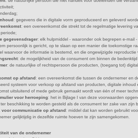
ent
: de natuurlijke persoon die niet handelt voor doeleinden die verban
iviteit;
enderdag;
 inhoud
: gegevens die in digitale vorm geproduceerd en geleverd word
reenkomst
: een overeenkomst die strekt tot de regelmatige levering v
periode;
e gegevensdrager
: elk hulpmiddel - waaronder ook begrepen e-mail -
em persoonlijk is gericht, op te slaan op een manier die toekomstige 
el waarvoor de informatie is bestemd, en die ongewijzigde reproductie
ngsrecht
: de mogelijkheid van de consument om binnen de bedenktijd 
mer
: de natuurlijke of rechtspersoon die producten, (toegang tot) dig
komst op afstand
: een overeenkomst die tussen de ondernemer en de
eerd systeem voor verkoop op afstand van producten, digitale inhoud en
mst uitsluitend of mede gebruik gemaakt wordt van één of meer techn
mulier voor herroeping
: het in Bijlage I van deze voorwaarden opge
t ter beschikking te worden gesteld als de consument ter zake van zijn 
 voor communicatie op afstand
: middel dat kan worden gebruikt vo
emer gelijktijdig in dezelfde ruimte hoeven te zijn samengekomen.
ntiteit van de ondernemer