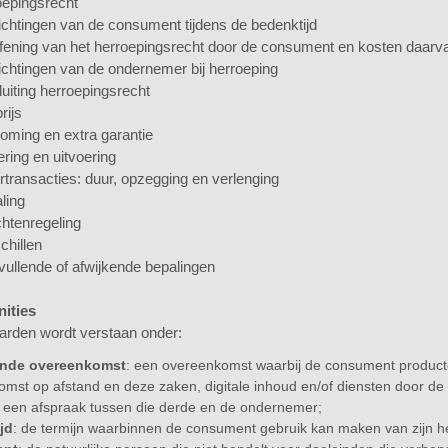
roepingsrecht
plichtingen van de consument tijdens de bedenktijd
oefening van het herroepingsrecht door de consument en kosten daarv
plichtingen van de ondernemer bij herroeping
sluiting herroepingsrecht
rijs
koming en extra garantie
ering en uitvoering
urtransacties: duur, opzegging en verlenging
aling
chtenregeling
chillen
nvullende of afwijkende bepalingen
nities
arden wordt verstaan onder:
ende overeenkomst
: een overeenkomst waarbij de consument producten
mst op afstand en deze zaken, digitale inhoud en/of diensten door de
 een afspraak tussen die derde en de ondernemer;
jd
: de termijn waarbinnen de consument gebruik kan maken van zijn h