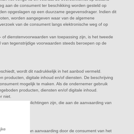
weg aan de consument ter beschikking worden gesteld op
den opgeslagen op een duurzame gegevensdrager. Indien dit
 gesloten, worden aangegeven waar van de algemene
verzoek van de consument langs elektronische weg of op
 of dienstenvoorwaarden van toepassing zijn, is het tweede
l van tegenstrijdige voorwaarden steeds beroepen op de
hiedt, wordt dit nadrukkelijk in het aanbod vermeld.
producten, digitale inhoud en/of diensten. De beschrijving
consument mogelijk te maken. Als de ondernemer gebruik
eboden producten, diensten en/of digitale inhoud.
 niet.
 rechten en verplichtingen zijn, die aan de aanvaarding van
jke
 op het moment van aanvaarding door de consument van het