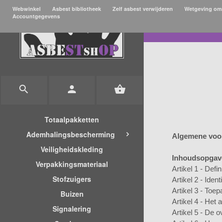
Webwinkel
Asbest bibliotheek
Zelf asbest verwijderen
Wetgeving omt
Accountgegevens
euro_symbol
V



Totaalpakketten
Ademhalingsbescherming
Algemene voo
Veiligheidskleding
Inhoudsopgav
Verpakkingsmateriaal
Artikel 1 - Defin
Stofzuigers
Artikel 2 - Iden
Artikel 3 - Toep
Buizen
Artikel 4 - Het
Signalering
Artikel 5 - De