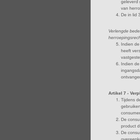
geleverd
van herro
De in lid
Verlengde bedenk
herroepingsrech
Indien de
heeft ver
vastgeste
Indien de
ingangsda
ontvange
Artikel 7 - Ve
Tijdens d
gebruiken
consument
De consum
product d
De consum
overeenko