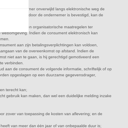
tigt de ondernemer onverwijld langs elektronische weg de
nvaarding niet door de ondernemer is bevestigd, kan de
nde technische en organisatorische maatregelen ter
lige webomgeving. Indien de consument elektronisch kan
emen.
onsument aan zijn betalingsverplichtingen kan voldoen,
d aangaan van de overeenkomst op afstand. Indien de
 niet aan te gaan, is hij gerechtigd gemotiveerd een
te verbinden.
houd aan de consument de volgende informatie, schriftelijk of op
worden opgeslagen op een duurzame gegevensdrager,
n terecht kan;
t gebruik kan maken, dan wel een duidelijke melding inzake
 voor zover van toepassing de kosten van aflevering; en de
heeft van meer dan één jaar of van onbepaalde duur is;