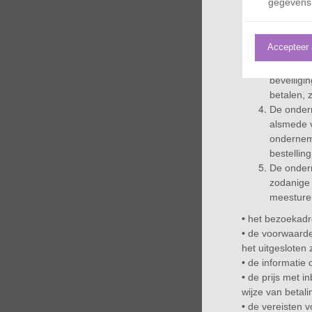
gegevens
aanbod en
Indien de
ontvangst
Accepteer 
consumen
Indien de
beveiligi
betalen, 
De ondern
alsmede v
onderneme
bestellin
De ondern
zodanige
meesture
•
het bezoekadre
•
de voorwaarde
het uitgesloten 
•
de informatie
•
de prijs met i
wijze van betal
•
de vereisten 