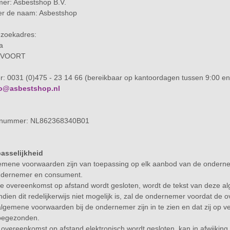
r: Asbestshop B.V.
r de naam: Asbestshop
ezoekadres:
a
RVOORT
: 0031 (0)475 - 23 14 66 (bereikbaar op kantoordagen tussen 9:00 en
fo@asbestshop.nl
tienummer: NL862368340B01
passelijkheid
emene voorwaarden zijn van toepassing op elk aanbod van de onderne
ndernemer en consument.
de overeenkomst op afstand wordt gesloten, wordt de tekst van deze
Indien dit redelijkerwijs niet mogelijk is, zal de ondernemer voordat 
algemene voorwaarden bij de ondernemer zijn in te zien en dat zij op 
oegezonden.
 overeenkomst op afstand elektronisch wordt gesloten, kan in afwijking