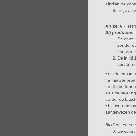
•
indien de cons
In geval 
Artikel 6 - Her
Bij producten:
De consu
zonder o
van zijn 
De in lid
vervoerde
•
als de consum
het laatste pro
heeft geïnforme
•
als de leverin
derde, de laats
•
bij overeenkom
aangewezen der
Bij diensten en 
De consum