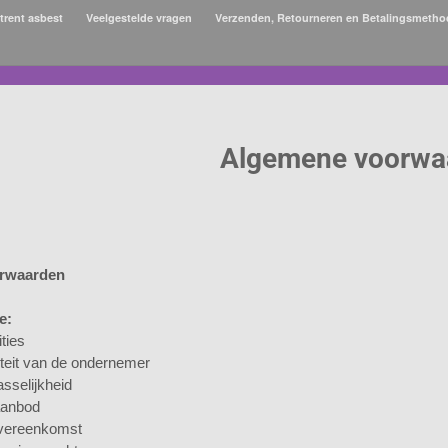
rent asbest
Veelgestelde vragen
Verzenden, Retourneren en Betalingsmeth
local_shipping
erzendkosten €6,95 vanaf €75,- gratis bezorging (excl. btw.)
Algemene voorwa
rwaarden
e:
ities
titeit van de ondernemer
asselijkheid
 aanbod
 overeenkomst