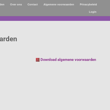
oden
Over ons
Contact
Algemene voorwaarden
Privacybeleid
Login
Werkdagen voor 12:00 besteld. Naar verwachting morgen geleverd
arden
Download algemene voorwaarden