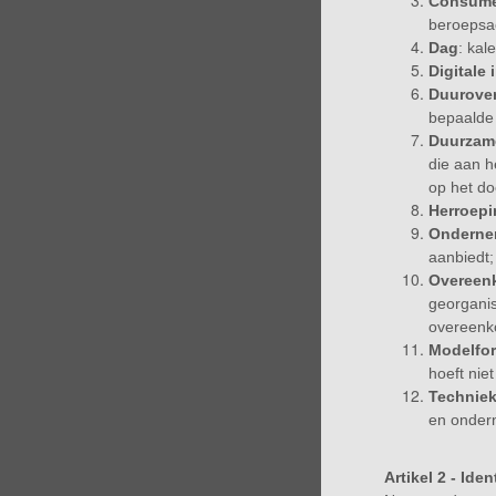
Consum
beroepsact
Dag
: kal
Digitale
Duurove
bepaalde 
Duurzam
die aan h
op het do
Herroepi
Onderne
aanbiedt;
Overeen
georganis
overeenko
Modelfor
hoeft nie
Techniek
en ondern
Artikel 2 - Ide