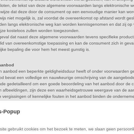
loten, de tekst van deze algemene voorwaarden langs elektronische 
 wijze dat deze door de consument op een eenvoudige manier kan wor
rwijs niet mogelijk is, zal voordat de overeenkomst op afstand wordt
en langs elektronische weg kan worden kennisgenomen en dat zij op 
jze kosteloos zullen worden toegezonden.
geval dat naast deze algemene voorwaarden tevens specifieke product-
lid van overeenkomstige toepassing en kan de consument zich in geva
ijke bepaling die voor hem het meest gunstig is.
 aanbod
n aanbod een beperkte geldigheidsduur heeft of onder voorwaarden gesc
d bevat een volledige en nauwkeurige omschrijving van de aangeboden 
nde gedetailleerd om een goede beoordeling van het aanbod door de 
 afbeeldingen, zijn deze een waarheidsgetrouwe weergave van de aang
e vergissingen of kennelijke fouten in het aanbod binden de ondernemer
d bevat zodanige informatie, dat voor de consument duidelijk is wat de
d zijn verbonden.
s-Popup
 overeenkomst
ite gebruikt cookies om het bezoek te meten, we slaan geen persoonli
nkomst komt, onder voorbehoud van het bepaalde in lid 4, tot stand