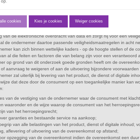
 op.
 het voldoen aan de daarbij gestelde voorwaarden.
 consument het aanbod langs elektronische weg heeft aanvaard, beves
 van de aanvaarding van het aanbod. Zolang de ontvangst van deze aa
alle cookies
Kies je cookies
Weiger cookies
t de overeenkomst ontbinden.
 overeenkomst elektronisch tot stand komt, treft de ondernemer passe
ng van de elektronische overdracht van data en zorgt hij voor een vei
zal de ondernemer daartoe passende veiligheidsmaatregelen in acht n
emer kan zich binnen wettelijke kaders - op de hoogte stellen of de c
an al die feiten en factoren die van belang zijn voor een verantwoor
r op grond van dit onderzoek goede gronden heeft om de overeenkomst
g of aanvraag te weigeren of aan de uitvoering bijzondere voorwaarden 
emer zal uiterlijk bij levering van het product, de dienst of digitale in
 wijze dat deze door de consument op een toegankelijke manier kan 
n:
s van de vestiging van de ondernemer waar de consument met klachte
n waaronder en de wijze waarop de consument van het herroepingsrech
zijn van het herroepingsrecht;
 over garanties en bestaande service na aankoop;
nbegrip van alle belastingen van het product, dienst of digitale inhoud;
ing, aflevering of uitvoering van de overeenkomst op afstand;
voor opzegging van de overeenkomst indien de overeenkomst een duur 