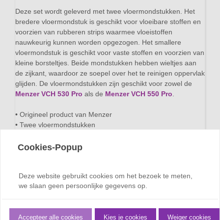
Deze set wordt geleverd met twee vloermondstukken. Het
bredere vloermondstuk is geschikt voor vloeibare stoffen en
voorzien van rubberen strips waarmee vloeistoffen
nauwkeurig kunnen worden opgezogen. Het smallere
vloermondstuk is geschikt voor vaste stoffen en voorzien van
kleine borsteltjes. Beide mondstukken hebben wieltjes aan
de zijkant, waardoor ze soepel over het te reinigen oppervlak
glijden. De vloermondstukken zijn geschikt voor zowel de
Menzer VCH 530 Pro
als de
Menzer VCH 550 Pro
.
• Origineel product van Menzer
• Twee vloermondstukken
• Vloermondstuk voor vloeibare stoffen met rubberen strips
• Vloermondstuk voor vaste stoffen met kleine borsteltjes
Cookies-Popup
• Glijdt soepel over het te reinigen oppervlak dankzij wieltjes
• Afmetingen vloermondstuk voor vloeibare stoffen: lengte 36
Deze website gebruikt cookies om het bezoek te meten,
cm, breedte 6 cm
we slaan geen persoonlijke gegevens op.
• Afmetingen vloermondstuk voor vaste stoffen: lengte 36
cm, breedte 5 cm
Dit product is uitgesloten van winkelwagenkorting (de
Accepteer alle cookies
Kies je cookies
Weiger cookies