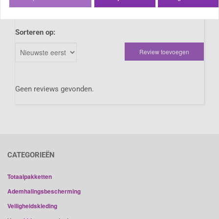
marge op dit product laat dit helaas niet toe).
Sorteren op:
Review toevoegen
Geen reviews gevonden.
CATEGORIEËN
Totaalpakketten
Ademhalingsbescherming
Veiligheidskleding