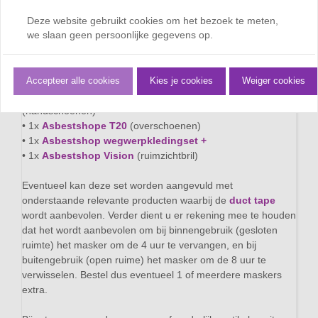
betreft een set voor één persoon die geschikt is voor
Deze website gebruikt cookies om het bezoek te meten,
éénmalig gebruik.
we slaan geen persoonlijke gegevens op.
Deze set bestaat uit de volgende producten:
• 1x
Asbestshop C263V
(stofmasker)
• 1x
Asbestshop T100
(overall)
Accepteer alle cookies
Kies je cookies
Weiger cookies
• 1x
werkhandschoenen
of
Nitril handschoenen
(handschoenen)
• 1x
Asbestshope T20
(overschoenen)
• 1x
Asbestshop wegwerpkledingset +
• 1x
Asbestshop Vision
(ruimzichtbril)
Eventueel kan deze set worden aangevuld met
onderstaande relevante producten waarbij de
duct tape
wordt aanbevolen. Verder dient u er rekening mee te houden
dat het wordt aanbevolen om bij binnengebruik (gesloten
ruimte) het masker om de 4 uur te vervangen, en bij
buitengebruik (open ruime) het masker om de 8 uur te
verwisselen. Bestel dus eventueel 1 of meerdere maskers
extra.