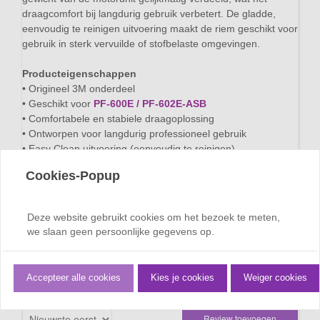
draagcomfort bij langdurig gebruik verbetert. De gladde,
eenvoudig te reinigen uitvoering maakt de riem geschikt voor
gebruik in sterk vervuilde of stofbelaste omgevingen.
Producteigenschappen
• Origineel 3M onderdeel
• Geschikt voor
PF-600E / PF-602E-ASB
• Comfortabele en stabiele draagoplossing
• Ontworpen voor langdurig professioneel gebruik
• Easy Clean uitvoering (eenvoudig te reinigen)
• Zorgt voor gelijkmatige gewichtsverdeling van de motorunit
Cookies-Popup
Let op:
Uitsluitend gebruiken als onderdeel van een compleet 3M
Deze website gebruikt cookies om het bezoek te meten,
ademhalingssysteem conform de geldende certificering.
we slaan geen persoonlijke gegevens op.
Dit product is uitgesloten van winkelwagenkorting (de
marge op dit product laat dit helaas niet toe).
Accepteer alle cookies
Kies je cookies
Weiger cookies
Sorteren op:
Review toevoegen